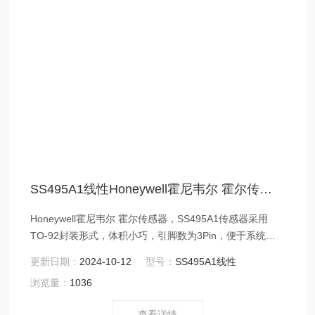
SS495A1线性Honeywell霍尼韦尔 霍尔传感器
Honeywell霍尼韦尔 霍尔传感器，SS495A1传感器采用
TO-92封装形式，体积小巧，引脚数为3Pin，便于系统集
成和安装。其电源电压范围为4.5Vdc至10.5Vdc，输出电
更新日期：
2024-10-12
型号：
SS495A1线性
流最大可达10mA，工作温度为-40°C至150°C，存储温度
浏览量：
1036
范围为-55°C至165°C，能够满足各种恶劣环境下的应用需
求。
查看详情