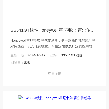
SS541GT线性Honeywell霍尼韦尔 霍尔传感器
Honeywell霍尼韦尔 霍尔传感器，是一款高性能的线性霍
尔传感器，以其低灵敏度、高稳定性以及广泛的应用领域
而著称。该传感器基于霍尔效应原理，通过测量磁场的变
更新日期：
2024-10-12
型号：
SS541GT线性
化来输出线性的模拟电压信号，这种信号与磁场的强度成
浏览量：
828
正比，因此能够提供精确的测量结果。
查看详情