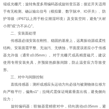
缩或光栅尺；旋转角度多用编码器或旋转变压器；接近开关适用
于有无检测。确认输出信号（模拟量、数字脉冲、IO开关）、防
护等级（IP67以上用于粉尘潮湿环境）及安装空间，避免“大材
小用”或“力不从心”。
二、安装面处理
传感器必须安装在刚性、稳固的基座上，远离振动源或柔性
结构。安装面需平整、无油污、无锈蚀，平面度误差应小于传感
器允许值（通常≤0.05mm）。对于光栅尺或高精度磁尺，建议
使用专用安装夹具，并预留热膨胀间隙，防止温变应力导致变
形。
三、对中与间隙控制
直线传感器：测杆或感应头运动方向必须与被测物体位移方
向严格平行，偏角≤1°；拉绳式需保证绳索垂直出线，避免侧向
拉力；
旋转编码器：联轴器需精密对中，径向跳动≤0.05mm，避