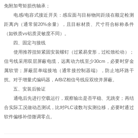
免附加弯矩损伤轴承；
电感/电容式接近开关：感应面与目标物间距须在额定检测
距离内（通常留20%余量），且目标材质、尺寸符合标称条件
（如铁质vs铝质灵敏度不同）。
四、固定与接线
使用推荐扭矩紧固安装螺钉（过紧易变形，过松致松动）；
信号线采用双层屏蔽电缆，远离动力线至少30cm，必要时穿金
属软管；屏蔽层单端接地（通常接控制器端），防止地环路干
扰。对于增量式编码器，A/B/Z相信号线应双绞并屏蔽。
五、安装后验证
通电后先进行空载运行，观察输出是否平稳、无跳变；再结
合实际工况做动态测试，比对PLC读数与实测位移，必要时通过
软件偏移补偿微调零点。