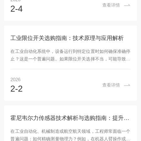
的关键组件，它能通过机械触发检测位置并发出控制信号。本
查看详情
2-4
文将深入解析限位开关的工作原理，传授选购技巧，并客观介
绍一款合格产品范例。一、限位开关的核心概念：工作原理与
类型限位开关是一种机械式位置传感器，广泛应用于自动化设
备、电梯和生产线中。其核心原理基于机械致动器的物...
工业限位开关选购指南：技术原理与应用解析
在工业自动化系统中，设备运行到特定位置时如何确保准确停
止？这是一个普遍问题。如果限位开关选择不当，可能导致机
械碰撞、设备损坏或生产效率下降。例如，在重载机械臂应用
中，开关若无法承受冲击，会频繁失效，增加维护成本。本篇
2026
文章将从技术原理入手，帮助读者理解限位开关的核心概念，
查看详情
2-2
传授选购技巧，并介绍一款合格产品作为参考。一、限位开关
的核心概念与工作原理限位开关，也称行程开关，是一种机
械-电气设备，用于检测物体位置并控制电路通断。它在工业
自动化中扮演关键角色，如控制传送带停止或机床回程。...
霍尼韦尔力传感器技术解析与选购指南：提升工业测量的准确性
在工业自动化、机械制造或航空航天领域，工程师常面临一个
普遍问题：如何精确测量物理力？例如，在机器人臂操作或材