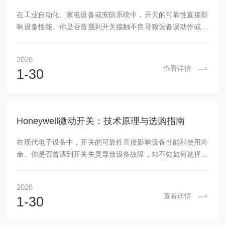
在工业自动化、家电设备或安防系统中，开关的可靠性直接影
响设备性能。你是否曾遇到开关接触不良导致设备误动作或频
繁故障？这往往是微动开关失效的常见问题。微动开关作为电
路控制的核心元件，其性能取决于设计细节和环境适应性。本
2026
文将深入讲解微动开关的工作原理、关键参数，并提供实用的
查看详情
1-30
选购技巧，帮助您基于实际需求做出明智选择。微动开关的核
心工作原理微动开关是一种通过微小机械位移实现电路切换的
电子组件，常用于位置检测、安全限位或信号控制。其核心结
构包括触点系统、操作头和外壳密封，这些元素共同决...
Honeywell微动开关：技术原理与选购指南
在现代电子设备中，开关的可靠性直接影响设备性能和使用寿
命。你是否曾遇到开关失灵导致设备故障，却不知如何选择一
款合适的微动开关？本文将深入探讨微动开关的核心技术原理
和选购方法，帮助你提升专业知识。微动开关的工作原理与核
2026
心概念微动开关是一种常见的机电组件，通过微小位移触发电
查看详情
1-30
路通断。其核心在于内部结构：当外部力作用于操作杆时，弹
簧机构驱动触点快速动作，实现开闭功能。这种设计能承受高