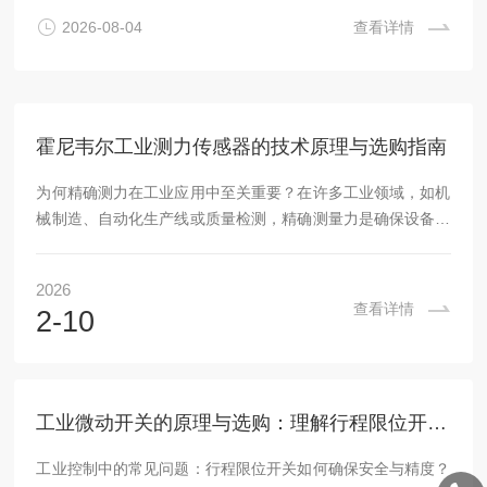
中断。例如，在塑料薄膜生产线中，压力波动未及时检测可能
2026-08-04
查看详情
引发材料降解或厚度不均，影响产品质量和效率。这种挑战源
于熔体高温、腐蚀性以及快速变化的工况，要求传感器具备特
殊的设计特性。核心概...
霍尼韦尔工业测力传感器的技术原理与选购指南
为何精确测力在工业应用中至关重要？在许多工业领域，如机
械制造、自动化生产线或质量检测，精确测量力是确保设备性
能和安全的基石。然而，一个常见的问题是：选择不当的测力
传感器可能导致测量误差、设备故障甚至安全隐患。例如，在
2026
装配线上，如果力传感器无法准确反馈施加的负载，可能引发
查看详情
2-10
机械过载或产品缺陷。这不仅造成经济损失，还可能影响整个
生产流程的可靠性。因此，理解测力传感器的核心原理并掌握
选购技巧，是工程师和技术人员提升专业能力的关键一步。测
力传感器的工作原理：从应变片到信号输出测力传感器...
工业微动开关的原理与选购：理解行程限位开关的关键要素
工业控制中的常见问题：行程限位开关如何确保安全与精度？