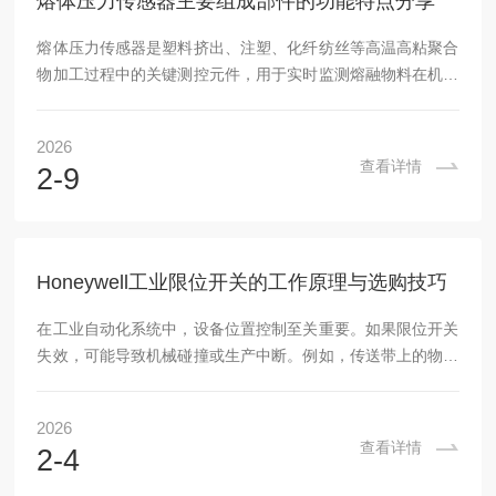
熔体压力传感器主要组成部件的功能特点分享
熔体压力传感器是塑料挤出、注塑、化纤纺丝等高温高粘聚合
物加工过程中的关键测控元件，用于实时监测熔融物料在机筒
或模头内的压力，保障工艺稳定性与产品质量。其工作环境温
度高达450℃、压力达300MPa、介质具强腐蚀性与高粘度，
2026
因此结构设计与材料选择严苛。以下为熔体压力传感器主要组
查看详情
2-9
成部件的功能特点详解：一、耐高温高压膜片合金膜片：具备
优异高温强度、抗蠕变性及耐氯化物/酸性腐蚀能力；微米级
厚度设计：在保证强度前提下提升灵敏度，响应频率可达
1kHz以上；表面硬化处理：抗聚合物磨损与刮擦...
Honeywell工业限位开关的工作原理与选购技巧
在工业自动化系统中，设备位置控制至关重要。如果限位开关
失效，可能导致机械碰撞或生产中断。例如，传送带上的物体
位置偏差会引发设备故障，影响整体效率。这种问题源于开关
的机械磨损或环境不适应，因此理解限位开关的核心原理和选
2026
购要点，能帮助工程师减少停机风险。限位开关的核心概念与
查看详情
2-4
工作原理限位开关（也称行程开关）是一种机械式传感器，用
于检测物体位置并控制电路通断。其核心原理基于机械致动：