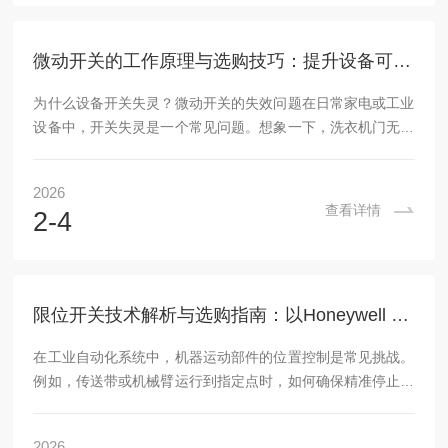
当外部物体（如移动部件）触碰到开关的致动器时，致动器位
移会触发内部触点切换状态。这改变了电路信号，从而...
微动开关的工作原理与选购技巧：提升设备可靠性的关键
为什么设备开关失灵？微动开关的失效问题在日常家电或工业
设备中，开关失灵是一个常见问题。想象一下，洗衣机门无法
正确关闭，导致设备停止工作；或是汽车座椅传感器误报，影
响安全系统。这些故障往往源于微动开关的失效。微动开关是
2026
一种小型机电组件，负责检测物理动作（如按压或位移）并转
查看详情
2-4
换电信号。当它磨损或设计不当时，触点氧化、机械疲劳或环
境因素（如灰尘和湿度）会导致接触不良或短路，从而引发设
备故障。据统计，在电子设备维修案例中，微动开关问题占开
关类失效的30%以上。这不仅影响用户体验，还可能...
限位开关技术解析与选购指南：以Honeywell GLAB01A2B为例
在工业自动化系统中，机器运动部件的位置控制是常见挑战。
例如，传送带或机械臂运行到指定点时，如何确保精准停止以
避免碰撞或过度磨损？这个问题不仅影响设备寿命，还可能导
致生产中断。限位开关（也称为行程开关）正是解决这类问题
2026