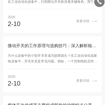
在工业自动化设备中，行程限位开关扮演着关键角色，用于检
测机械部件的移动位置，防止超程事故或实现精准控制。然
而，许多工程师面临开关失效、触点磨损或环境适应性差的问
2026
题，导致设备停机、安全风险增加。例如，在机床或电梯系统
查看详情
2-10
中，开关的误动作可能引发连锁故障。这些挑战源于对微动开
关工作原理的误解或选购不当。理解其技术核心，才能提升系
统可靠性。微动开关的核心概念：工作原理与关键参数解析微
动开关，又称行程限位开关，是一种机械式传感器，通过...
微动开关的工作原理与选购技巧：深入解析核心参数与应用场景
为什么设备中的小型开关常成为故障源头？在工业自动化或家
电设备中，开关失灵是常见问题。例如，一个控制电机启停的
微动开关因触点氧化导致电路中断，可能引发设备停机或安全
隐患。这种故障往往源于选型不当——忽略了电流负载、环境
2026
密封性或机械寿命等关键因素。微动开关作为核心检测元件，
查看详情
2-10
其可靠性直接影响系统稳定性。据统计，约30%的电子设备故
障可追溯至开关组件，凸显了专业选型的重要性。微动开关的
核心技术原理微动开关是一种小型机电开关，通过微小位移触
发电路通断。其核心结构包括三部分：执行器、触点...