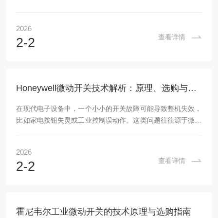
料测试中，力的微小误差可能导致设备故障或数据失真。这不
仅影响生产效率，还增加了维护成本和安全风险。问题的根源
2026
在于传统测量方法难以适应高温、振动等复杂环境，导致精度
查看详情
2-2
不足。因此，理解力传感器的核心原理和科学选购至关重要。
一、力传感器的核心概念与工作原理力传感器是一种将物理力
转换为电信号的设备，广泛应用于负载监测、压力测试和质量
控制中。其核心原理基于应变片（straingau...
Honeywell微动开关技术解析：原理、选购与应用实例
在现代电子设备中，一个小小的开关故障可能导致整机失效，
比如家电按钮失灵或工业控制误动作。这类问题往往源于微动
开关的磨损或参数不匹配。作为专业工程师，我常遇到用户咨
询如何避免此类故障。本文将深入探讨微动开关的工作原理、
2026
选购技巧，并结合实际参数进行科普分析。一、微动开关的常
查看详情
2-2
见问题与核心概念微动开关是一种通过微小机械位移触发电气
通断的元件，广泛应用于家电、汽车和工业设备。其核心问题
在于长期使用后触点氧化或结构疲劳，导致信号传输不稳定。
例如，在洗衣机门锁或电梯按钮中，微动开关失效可能...
霍尼韦尔工业微动开关的技术原理与选购指南