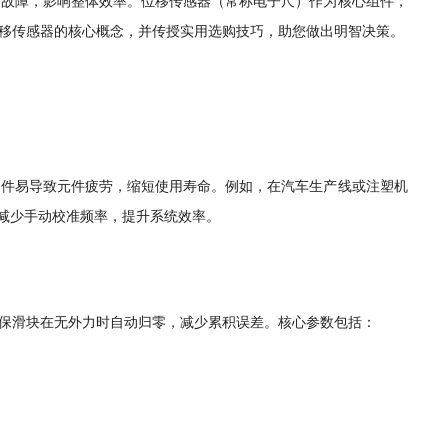
备故障，影响整体效率。位移传感器（常称电子尺）作为核心组件，
移传感器的核心概念，并传授实用选购技巧，助您做出明智决策。
条件易导致元件疲劳，缩短使用寿命。例如，在汽车生产线或注塑机
能减少手动校准频率，提升系统效率。
保滑块在无外力时自动归零，减少累积误差。核心参数包括：