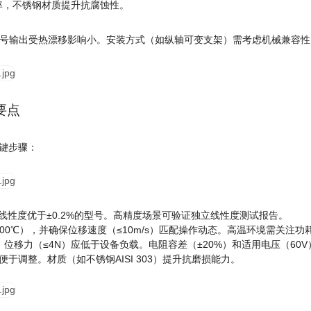
率，不锈钢材质提升抗腐蚀性。
确保信号输出受热漂移影响小。安装方式（如纵轴可变支架）需考虑机械兼容
要点
键步骤：
择线性度优于±0.2%的型号。高精度场景可验证独立线性度测试报告。
00℃），并确保位移速度（≤10m/s）匹配操作动态。高温环境需关注功耗
位移力（≤4N）应低于设备负载。电阻容差（±20%）和适用电压（60
于调整。材质（如不锈钢AISI 303）提升抗磨损能力。