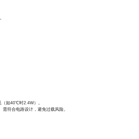
性。
（如40℃时2.4W）。
V）需符合电路设计，避免过载风险。