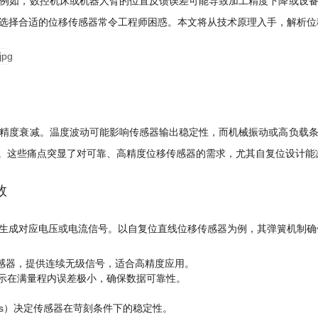
例如，数控机床或机器人臂的位置反馈误差可能导致加工精度下降或设
选择合适的位移传感器常令工程师困惑。本文将从技术原理入手，解析位
精度衰减。温度波动可能影响传感器输出稳定性，而机械振动或高负载
上升。这些痛点突显了对可靠、高精度位移传感器的需求，尤其自复位设计
数
生成对应电压或电流信号。以自复位直线位移传感器为例，其弹簧机制确
传感器，提供连续无级信号，适合高精度应用。
表示在满量程内误差极小，确保数据可靠性。
m/s）决定传感器在苛刻条件下的稳定性。