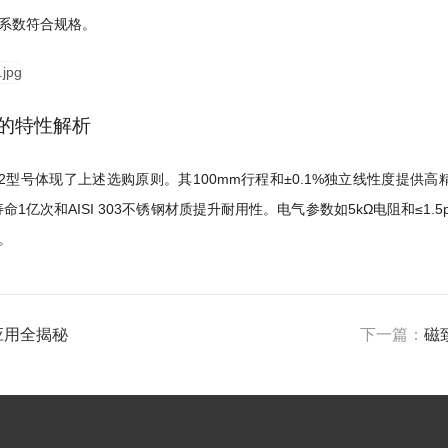
系数符合规格。
器的特性解析
-XL0202型号体现了上述选购原则。其100mm行程和±0.1%独立线性度
命1亿次和AISI 303不锈钢材质提升耐用性。电气参数如5kΩ电阻和≤
。
应用全揭秘
下一篇：
磁