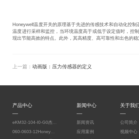
Honeywell温度开关的原理基于先进的传感技术和自动
温度进行采样和监控，当环境温度高于或低于设定值时，控制电
现出节能高效的特点。此外，其高精度、高可靠性和出色的稳
上一篇：
动画版：压力传感器的定义
产品中心
新闻中心
关于我
eKM32-104-I0-G0杰佛伦GEFRAN 自动化平台工业电脑键盘
新闻资讯
公司简介
060-0603-12Honeywell霍尼韦尔 力传感器配套线缆
应用案例
视频中心