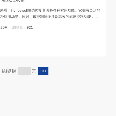
角度来看，Honeywell燃烧控制器具备多种实用功能。它拥有灵活的
各种应用场景。同时，该控制器还具备高效的燃烧控制功能，能
且燃烧稳定、安全可靠。此外，它还具备先进的自诊断功能，能
220F
浏览量：
921
参数，减少故障和维修时间。
页 跳转到第
页