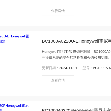
点火电极连接。
查看详情
BC1000A0220U-EHoneywell
Honeywell霍尼韦尔 燃烧控制器，BC1000A0220U-E还具备简易的火焰开关功能，可以指示火焰的有或无，
并提供系统的安全启动检查和火焰检测功能
否正常工作，从而确保燃烧系统的可靠运行
更新日期：
2024-11-01
型号：
BC1000A0
查看详情
BC100040220FHoneywell霍