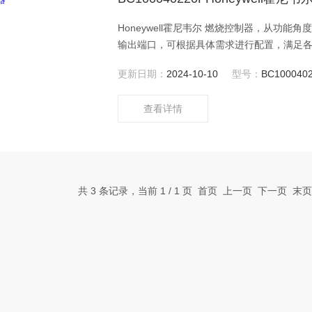
Honeywell霍尼韦尔 燃烧控制器，从功能
输出端口，可根据具体需求进行配置，满足
够确保燃烧器在各种工况下都能高效运行，
更新日期：
2024-10-10
型号：
BC100040
够实时监测燃烧运行状况，并自动调整控制
查看详情
共 3 条记录，当前 1 / 1 页 首页 上一页 下一页 末