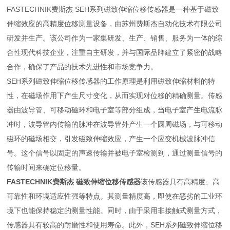
FASTECHNIK费斯杰 SEH系列磁致伸缩位移传感器是一种基于磁致
伸缩效应的高精度位移测量设备，由苏州费斯杰自动化技术有限公司
研发并生产。该公司作为一家集研发、生产、销售、服务为一体的综
合性现代科技企业，注重自主研发，并与国际品牌建立了紧密的战略
合作，确保了产品的技术先进性和市场竞争力。
SEH系列磁致伸缩位移传感器的工作原理是利用磁致伸缩材料的特
性，在磁场作用下产生尺寸变化，从而实现对位移的精确测量。传感
器由波导管、可移动磁环和电子室等部分组成，当电子室产生电流脉
冲时，波导管内传输的脉冲在波导管外产生一个圆周磁场，与可移动
磁环的磁场相交，引发磁致伸缩效应，产生一个应变机械波脉冲信
号。这个信号以固定的声速传输并被电子室检测到，通过测量信号的
传输时间来确定位移量。
FASTECHNIK费斯杰 磁致伸缩位移传感器
该传感器具有高精度、高
可靠性和环境适应性强等特点。其测量精度高，即使在恶劣的工业环
境下也能保持稳定的测量性能。同时，由于采用非接触式测量方式，
传感器具有较高的耐磨性和使用寿命。此外，SEH系列磁致伸缩位移