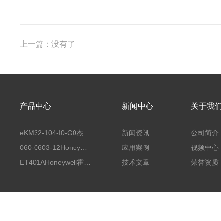
上一篇：没有了
产品中心
新闻中心
关于我
eKM32-104-I0-G0杰佛伦GEFRAN 自动化平台工业电脑键盘
新闻资讯
公司简介
060-0603-12Honeywell霍尼韦尔 力传感器配套线缆
应用案例
视频中心
ET401AHoneywell霍尼韦尔 燃烧控制器 点火变压器
技术文章
荣誉资质