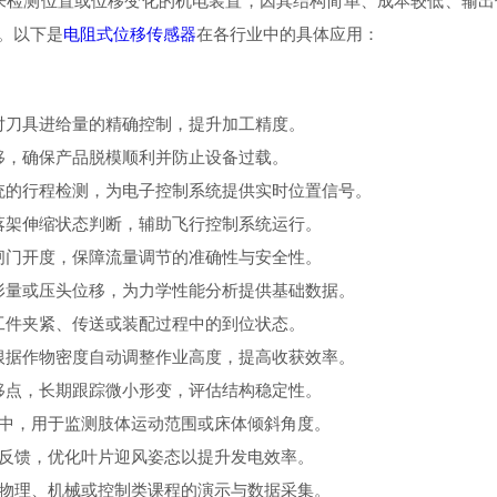
测位置或位移变化的机电装置，因其结构简单、成本较低、输出
。以下是
电阻式位移传感器
在各行业中的具体应用：
刀具进给量的精确控制，提升加工精度。
，确保产品脱模顺利并防止设备过载。
的行程检测，为电子控制系统提供实时位置信号。
架伸缩状态判断，辅助飞行控制系统运行。
门开度，保障流量调节的准确性与安全性。
量或压头位移，为力学性能分析提供基础数据。
件夹紧、传送或装配过程中的到位状态。
据作物密度自动调整作业高度，提高收获效率。
点，长期跟踪微小形变，评估结构稳定性。
中，用于监测肢体运动范围或床体倾斜角度。
反馈，优化叶片迎风姿态以提升发电效率。
物理、机械或控制类课程的演示与数据采集。