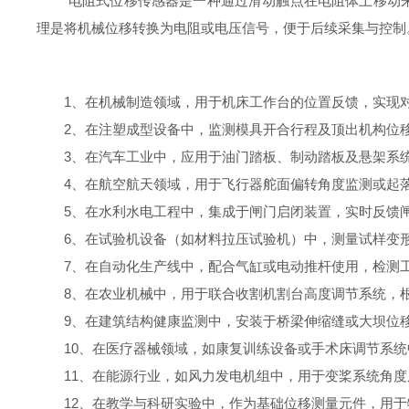
电阻式位移传感器是一种通过滑动触点在电阻体上移动来检
理是将机械位移转换为电阻或电压信号，便于后续采集与控制
1、在机械制造领域，用于机床工作台的位置反馈，实现对
2、在注塑成型设备中，监测模具开合行程及顶出机构位移
3、在汽车工业中，应用于油门踏板、制动踏板及悬架系统
4、在航空航天领域，用于飞行器舵面偏转角度监测或起落
5、在水利水电工程中，集成于闸门启闭装置，实时反馈闸
6、在试验机设备（如材料拉压试验机）中，测量试样变形
7、在自动化生产线中，配合气缸或电动推杆使用，检测工
8、在农业机械中，用于联合收割机割台高度调节系统，根
9、在建筑结构健康监测中，安装于桥梁伸缩缝或大坝位移
10、在医疗器械领域，如康复训练设备或手术床调节系统
11、在能源行业，如风力发电机组中，用于变桨系统角度
12、在教学与科研实验中，作为基础位移测量元件，用于