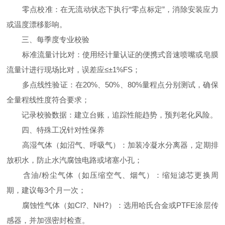
零点校准：在无流动状态下执行“零点标定”，消除安装应力
或温度漂移影响。
三、每季度专业校验
标准流量计比对：使用经计量认证的便携式音速喷嘴或皂膜
流量计进行现场比对，误差应≤±1%FS；
多点线性验证：在20%、50%、80%量程点分别测试，确保
全量程线性度符合要求；
记录校验数据：建立台账，追踪性能趋势，预判老化风险。
四、特殊工况针对性保养
高湿气体（如沼气、呼吸气）：加装冷凝水分离器，定期排
放积水，防止水汽腐蚀电路或堵塞小孔；
含油/粉尘气体（如压缩空气、烟气）：缩短滤芯更换周
期，建议每3个月一次；
腐蚀性气体（如Cl?、NH?）：选用哈氏合金或PTFE涂层传
感器，并加强密封检查。