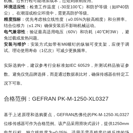
机械。过长行程可能增加成本，过短则限制应用。
环境适应性
：检查工作温度（-30至100℃）和防护等级（如IP40防
尘）。在潮湿或粉尘环境中，需更高防护等级。
精度指标
：优先考虑独立线性度（±0.05%为较高精度）和分辨率。
结合位移力（≤1.2N）确保安装后不影响机械运动。
电气兼容性
：验证最高适用电压（60V）和功耗（40℃时3W），避
免过载或发热问题。
安装与维护
：安装方式如带有M6螺钉的纵轴可变支架，应便于调
试。理论使用寿命（1亿次）可减少更换频率。
实际选购中，建议参考行业标准如IEC 60529，并测试样品验证参
数。避免仅凭品牌选择，而是通过数据表比对，确保传感器在特定工
况下可靠。
合格范例：GEFRAN PK-M-1250-XL0327
基于上述原理和选购要点，GEFRAN杰佛伦的PK-M-1250-XL0327
位移传感器可作为合格范例。该产品采用滑块式设计，提供1250mm
电气行程，独立线性度为±0.05%，适用于需高精度位移反馈的场