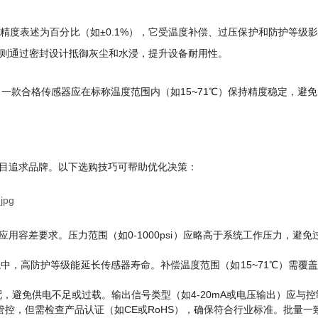
精度表述为百分比（如±0.1%），它受温度补偿、过压保护和防护等级
）则通过密封设计抵御灰尘和水浸，提升设备耐用性。
，一款合格传感器应在标称温度范围内（如15~71℃）保持精度稳定，避
目追求品牌。以下选购技巧可帮助优化决策：
应用容差要求。压力范围（如0-1000psi）应略高于系统工作压力，避免
境中，高防护等级能延长传感器寿命。补偿温度范围（如15~71℃）需
匹配，避免供电不足或过载。输出信号类型（如4-20mA或电压输出）应与
质量管控，但需检查产品认证（如CE或RoHS），确保符合行业标准。批量