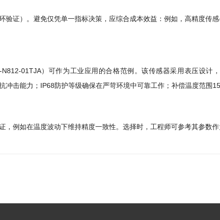
环验证）。避免仅凭单一指标决策，应综合成本效益：例如，高精度传感
号060-N812-01TJA）可作为工业应用的合格范例。该传感器采用表
psi增强抗冲击能力；IP68防护等级确保在严苛环境中可靠工作；补偿温度范围1
证，例如在温度波动下维持精度一致性。选择时，工程师可参考其参数作