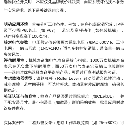
选购限位开关时，不应仅凭品牌或价格决策，而应系统评估技术参数
与实际需求。以下是关键选购步骤：
明确应用环境
：首先分析工作条件。例如，在户外或高湿区域，IP等
级至少需IP65以上（如IP67）；若涉及高频动作（如包装机械），
动作频率应高于100次/分。
核对电气参数
：电压额定值必须覆盖系统电压（如AC 600V for 工业
电网），触点形式（1NC+1NO）适合多数控制逻辑，避免单一触点
失效风险。
评估耐用性
：机械寿命和电气寿命是核心指标。1000万次机械寿命
表示在无负载下的耐用度，而50万次电气寿命涉及触点电弧影响
——选购时优先选择寿命平衡的产品，可通过厂商测试报告验证。
考虑致动器类型
：滚轮杠杆（Roller Lever）致动器适合线性运动，
减少摩擦；若空间受限，可选推杆式。致动器材质应耐腐蚀，确保长
期稳定。
验证认证与兼容性
：检查产品是否通过国际标准（如CE或UL），并
匹配安装尺寸。最小包装量（如散装）影响采购效率，批量应用时建
议备件库存。
实际案例中，工程师曾反馈：忽略工作温度范围（如-25~+80℃）可