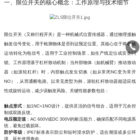
一、限位开关的核心概念：工作原理与技术细节
限位开关（又称行程开关）是一种机械式位置传感器，通过物理接触
触发信号变化，用于检测物体是否到达预定位置。其核心在于将机械
运动转化为电信号，适用于工业控制场景，如生产线定位或安全门
锁。工作原理基于杠杆致动机制：当外部物体（如机械臂）推动致动
器（如滚轮杠杆）时，内部触点发生切换（如从常闭NC变为常开
NO），从而通断电路。以常见类型为例，滚轮杠杆致动器能适应线
性或旋转运动，减少误触发风险。关键性能参数包括：
触点形式
：如1NC+1NO设计，提供灵活的信号组合，适用于冗余控
制或双路反馈。
电压额定值
：AC 600V或DC 300V的耐压能力，确保匹配不同电源系
统，避免过载损坏。
防护等级
：IP67标准表示防尘和短时浸水防护，适合潮湿或多尘环
境，延长使用寿命。