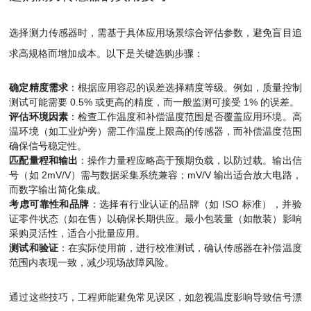
选择测力传感器时，需基于具体应用场景综合评估参数，避免盲目追
求高规格而增加成本。以下是关键选购步骤：
确定精度需求
：根据应用容忍的误差选择精度等级。例如，质量控制
测试可能需要 0.5% 或更高的精度，而一般监测可接受 1% 的误差。
评估环境因素
：检查工作温度和补偿温度范围是否覆盖应用环境。高
温环境（如工业炉旁）需工作温度上限高的传感器，而补偿温度范围
确保信号稳定性。
匹配量程和输出
：操作力量程应略高于预期负载，以防过载。输出信
号（如 2mV/V）需与数据采集系统兼容；mV/V 输出适合放大电路，
而数字输出简化集成。
考虑可靠性和品牌
：选择有行业认证的品牌（如 ISO 标准），并验
证零件状态（如在售）以确保长期供应。最小包装量（如散装）影响
采购灵活性，适合小批量应用。
测试和验证
：在实际使用前，进行校准测试，确认传感器在补偿温度
范围内表现一致，减少现场故障风险。
通过这些技巧，工程师能避免常见误区，如忽视温度影响导致信号漂