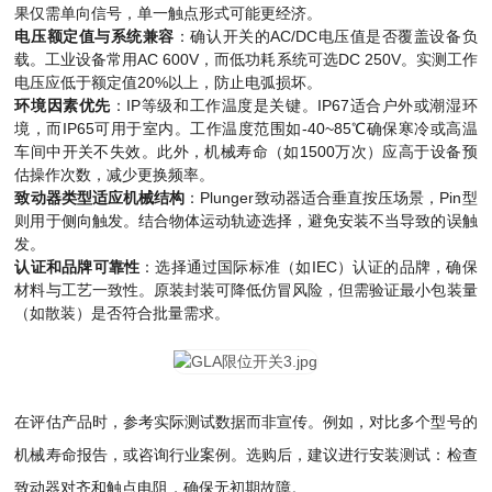
果仅需单向信号，单一触点形式可能更经济。
电压额定值与系统兼容
：确认开关的AC/DC电压值是否覆盖设备负
载。工业设备常用AC 600V，而低功耗系统可选DC 250V。实测工作
电压应低于额定值20%以上，防止电弧损坏。
环境因素优先
：IP等级和工作温度是关键。IP67适合户外或潮湿环
境，而IP65可用于室内。工作温度范围如-40~85℃确保寒冷或高温
车间中开关不失效。此外，机械寿命（如1500万次）应高于设备预
估操作次数，减少更换频率。
致动器类型适应机械结构
：Plunger致动器适合垂直按压场景，Pin型
则用于侧向触发。结合物体运动轨迹选择，避免安装不当导致的误触
发。
认证和品牌可靠性
：选择通过国际标准（如IEC）认证的品牌，确保
材料与工艺一致性。原装封装可降低仿冒风险，但需验证最小包装量
（如散装）是否符合批量需求。
在评估产品时，参考实际测试数据而非宣传。例如，对比多个型号的
机械寿命报告，或咨询行业案例。选购后，建议进行安装测试：检查
致动器对齐和触点电阻，确保无初期故障。