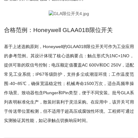
合格范例：Honeywell GLAA01B限位开关
基于上述选购原则，Honeywell的GLAA01B限位开关可作为工业应用
的参考范例。其设计体现了核心选购要点：触点形式为1NC+1NO，
提供可靠的双信号控制；电压额定值覆盖AC 600V和DC 250V，适配
常见工业系统；IP67等级防护，支持多尘或潮湿环境；工作温度范
围-40~85℃，确保宽温稳定性；机械寿命1500万次，适合高频率操
作场景。致动器包含Plunger和Pin类型，便于不同安装。批号GLA系
列表明标准化生产，散装封装利于灵活采购。在应用中，该开关可用
于传送带位置检测，但不适用于超高压或腐蚀性环境。工程师可通过
实测验证其性能，如记录触点切换响应时间。