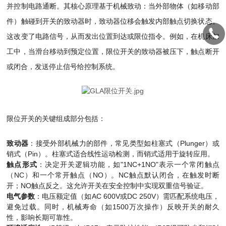
并控制电路通断。其核心原理基于机械致动：当外部物体（如移动部
件）触碰到开关的致动器时，致动器位移会触发内部触点切换状态。
这改变了电路信号，从而发出位置到达或限位指令。例如，在机床加
工中，当滑台移动到预定位置，限位开关的致动器被压下，触点断开
或闭合，发送停止信号给控制系统。
限位开关的关键组成部分包括：
致动器
：接受外部机械力的部件，常见类型如柱塞式（Plunger）或
销式（Pin）。柱塞式适合线性运动检测，而销式适用于旋转应用。
触点形式
：决定开关逻辑功能，如"1NC+1NO"表示一个常闭触点
（NC）和一个常开触点（NO）。NC触点默认闭合，在触发时断
开；NO触点反之。这允许开关在安全控制中实现双重信号验证。
电气参数
：电压额定值（如AC 600V或DC 250V）需匹配系统电压，
避免过载。同时，机械寿命（如1500万次操作）反映开关的耐久
性，影响长期可靠性。