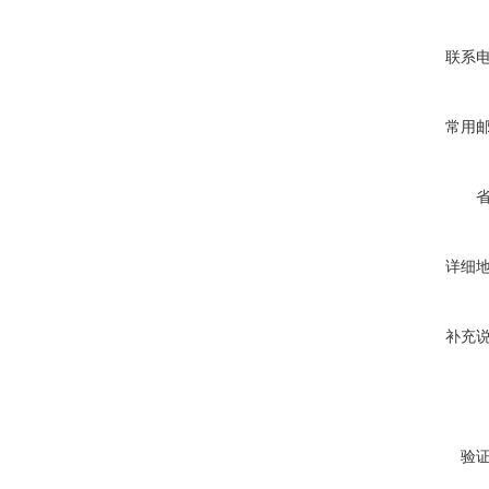
联系
常用
详细
补充
验