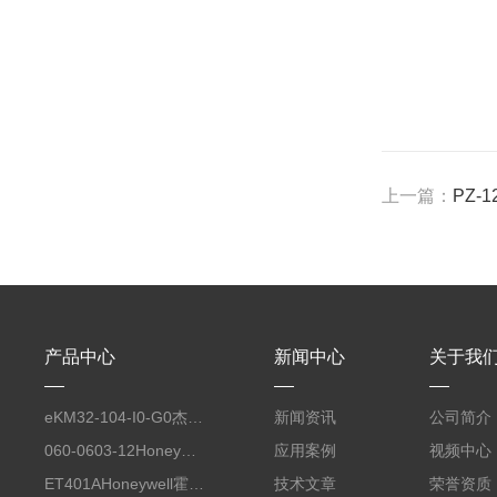
上一篇：
PZ-
产品中心
新闻中心
关于我
eKM32-104-I0-G0杰佛伦GEFRAN 自动化平台工业电脑键盘
新闻资讯
公司简介
060-0603-12Honeywell霍尼韦尔 力传感器配套线缆
应用案例
视频中心
ET401AHoneywell霍尼韦尔 燃烧控制器 点火变压器
技术文章
荣誉资质