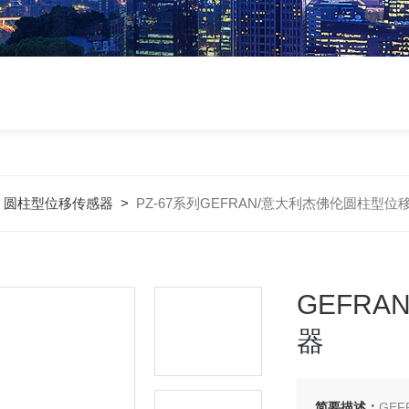
>
圆柱型位移传感器
>
PZ-67系列GEFRAN/意大利杰佛伦圆柱型位
GEFR
器
简要描述：
GE