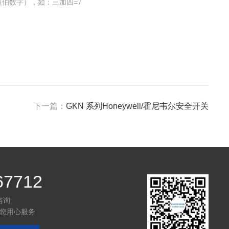
伯数字），如：三加四=7
下一篇：
GKN 系列Honeywell/霍尼韦尔安全开关
67712
咨询
您用心服务