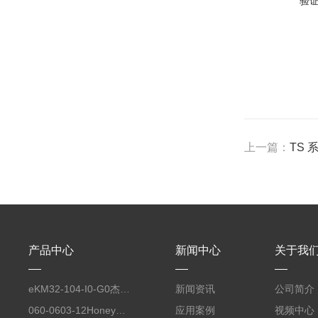
验
上一篇：
TS 
产品中心
新闻中心
关于我
eKM32-104-I0-G0杰佛伦GEFRAN 自动化平台工业电脑键盘
新闻资讯
公司简介
060-0603-12Honeywell霍尼韦尔 力传感器配套线缆
应用案例
视频中心