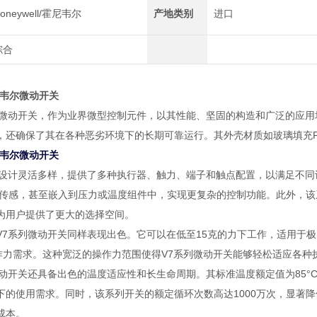
oneywell/霍尼韦尔
产地类别
进口
综合
霍尼韦尔微动开关
列微动开关，作为业界微型控制元件，以其性能、坚固的构造和广泛的应
，还确保了其在各种恶劣环境下的长期可靠运行。其外壳材质如玻璃填充P
霍尼韦尔微动开关
关设计灵活多样，提供了多种执行器、触力、端子和触点配置，以满足不同
传感，甚至嵌入到压力或温度组件中，实现更复杂的控制功能。此外，该系列
为用户提供了更大的选择空间。
V7系列微动开关同样表现出色。它可以在低至15克的力下工作，适用于
操作力需求。这种宽泛的操作力范围使得V7系列微动开关能够轻松适应各种
动开关还具备出色的温度适应性和长生命周期。其标准温度额定值为85°C（1
下的使用需求。同时，该系列开关的额定循环次数高达1000万次，显著
成本。