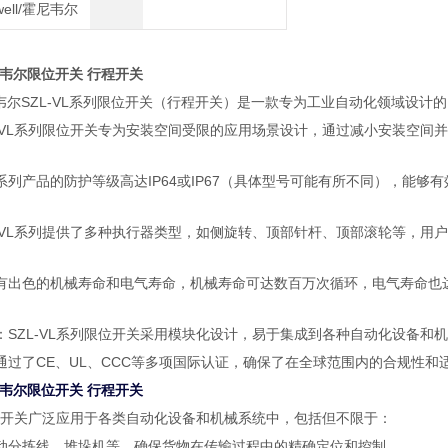
well/霍尼韦尔
/霍尼韦尔限位开关 行程开关
l/霍尼韦尔SZL-VL系列限位开关（行程开关）是一款专为工业自动化领域
L-VL系列限位开关专为安装空间受限的应用场景设计，通过减小安装空
系列产品的防护等级高达IP64或IP67（具体型号可能有所不同），能
L-VL系列提供了多种执行器类型，如侧旋转、顶部针杆、顶部滚轮等，
有出色的机械寿命和电气寿命，机械寿命可达数百万次循环，电气寿命也
：SZL-VL系列限位开关采用模块化设计，易于集成到各种自动化设备
通过了CE、UL、CCC等多项国际认证，确保了在全球范围内的合规性
/霍尼韦尔限位开关 行程开关
限位开关广泛应用于各类自动化设备和机械系统中，包括但不限于：
动分拣线、堆垛机等，确保货物在传输过程中的精确定位和控制。