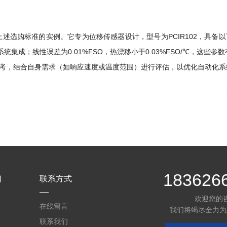
符合上述选购标准的实例。它专为位移传感器设计，型号为PCIR102，具
系统集成；线性误差为0.01%FSO，热漂移小于0.03%FSO/℃，这些
考，结合自身需求（如响应速度或温度范围）进行评估，以优化自动化系
183626
们
联系方式
欢迎您的
在线留言
我们将竭尽全力为
联系我们