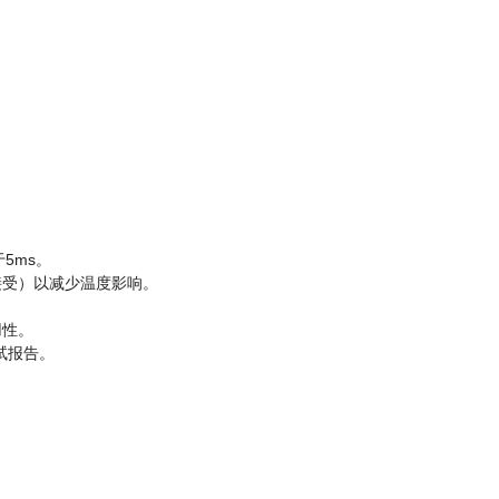
5ms。
可接受）以减少温度影响。
用性。
试报告。