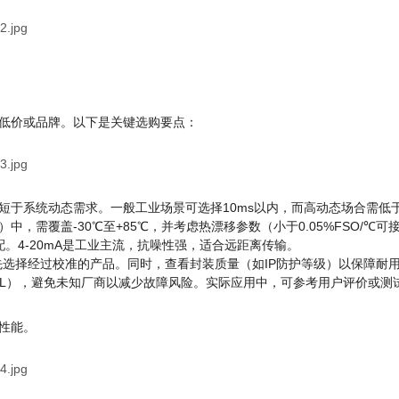
低价或品牌。以下是关键选购要点：
于系统动态需求。一般工业场景可选择10ms以内，而高动态场合需低于
，需覆盖-30℃至+85℃，并考虑热漂移参数（小于0.05%FSO/℃
配。4-20mA是工业主流，抗噪性强，适合远距离传输。
优先选择经过校准的产品。同时，查看封装质量（如IP防护等级）以保障耐
UL），避免未知厂商以减少故障风险。实际应用中，可参考用户评价或测
性能。