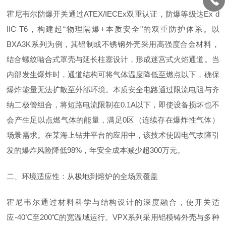
霍尼韦尔防爆开关通过ATEX/IECEx双重认证，防爆等级达Ex d
IIC T6，构建起“物理隔爆+本质安全"的双重防护体系。以
BXA3K系列为例，其铝制或不锈钢外壳采用高强度合金材料，
结合螺纹啮合式罩壳与延长柱塞设计，形成迷宫式火焰通道。当
内部发生爆炸时，通道结构可将气体温度降低至燃点以下，确保
爆炸能量无法扩散至外部环境。本质安全电路通过限流电阻与齐
纳二极管组合，将短路电流限制在0.1A以下，即使设备损坏也不
会产生足以点燃气体的能量，满足0区（连续存在爆炸性气体）
场景需求。在某海上钻井平台的应用中，该技术使因电气故障引
发的爆炸风险降低98%，年安全成本减少超300万元。
二、环境适应性：从极地到熔炉的全场景覆盖
霍尼韦尔通过材料科学与结构设计的深度融合，使开关适
应-40℃至200℃的宽温域运行。VPX系列采用铝模铸外壳与多种